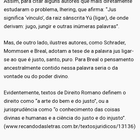
Assim, para citar alguns autores que mais diretamente
estudaram o problema, Ihering, que afirma: “Jus
significa ‘vínculo’, da raiz sânscrita Yú (ligar), de onde
derivam: jugo, jungir e outras inúmeras palavras”.
Mas, de outro lado, ilustres autores, como Schrader,
Mommsen e Breal, adotam a tese de a palavra jus ligar-
se ao que é justo, santo, puro. Para Breal o pensamento
ancestralmente contido nessa palavra seria o da
vontade ou do poder divino.
Evidentemente, textos de Direito Romano definem o
direito como “a arte do bem e do justo”, ou a
jurisprudência como “o conhecimento das coisas
divinas e humanas e a ciência do justo e do injusto”.
(
www.recandodasletras.com.br/textosjuridicos/13136
)