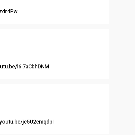
fzdr4Pw
youtu.be/l6i7aCbhDNM
//youtu.be/je5U2emqdpI