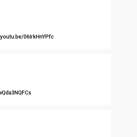
//youtu.be/06IrkHnYPfc
/swQda3NQFCs