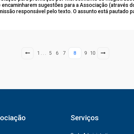
e encaminharem sugestões para a Associação (através d
ssão responsável pelo texto. O assunto está pautado pa
1
. . .
5
6
7
8
9
10
ociação
Serviços