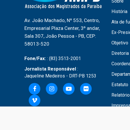
Sobre
História
Av. João Machado, Nº 553, Centro,
Ata de f
Empresarial Plaza Center, 3º andar,
Ex-Presi
Sala 307, João Pessoa - PB, CEP:
Objetivo
58013-520
Diretoria
Fone/Fax:
: (83) 3513-2001
Coordena
Jornalista Responsável
:
Departa
Jaqueline Medeiros - DRT-PB 1253
Estatuto
Relatóri
Imprens