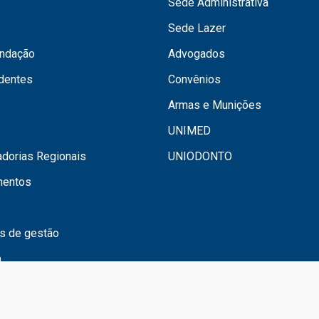
Sede Administrativa
Sede Lazer
undação
Advogados
dentes
Convênios
Armas e Munições
UNIMED
dorias Regionais
UNIODONTO
mentos
os de gestão
a