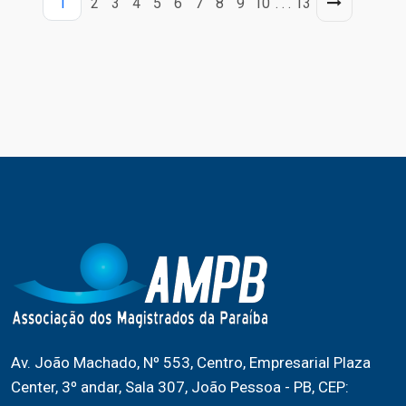
1
2
3
4
5
6
7
8
9
10
. . .
13
Av. João Machado, Nº 553, Centro, Empresarial Plaza
Center, 3º andar, Sala 307, João Pessoa - PB, CEP: