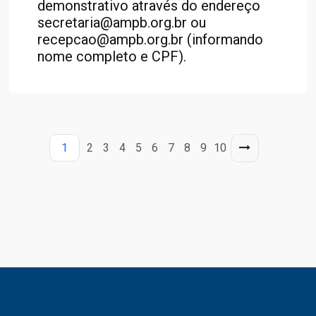
demonstrativo através do endereço
secretaria@ampb.org.br ou
recepcao@ampb.org.br (informando
nome completo e CPF).
1
2
3
4
5
6
7
8
9
10