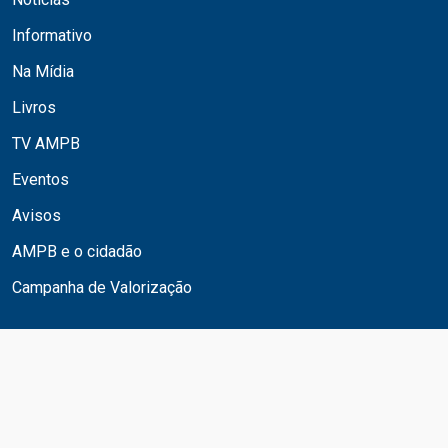
Informativo
Na Mídia
Livros
TV AMPB
Eventos
Avisos
AMPB e o cidadão
Campanha de Valorização
© 2024. Todos os Direitos Reservados. AMPB -
Associação dos Magistrados da Paraíba